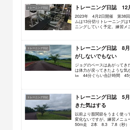
トレーニング日誌 12
トレーニング日記
2023年 4月2日開催 第3
ムは13分切りトレーニングは
ニングしていく予定。練習メニ
トレーニング日誌 8
トレーニング日記
がしないでもない
ジョグのペースはあがってき
は体力が戻ってきたような気が
㎞ 44分ぐらい合計時間 45分
トレーニング日誌 5
トレーニング日記
きた気はする
以前より股関節をうまく使っ
変化ないですが。練習メニュー練習メニ
50m走 2本 8.3 7.8（秒）