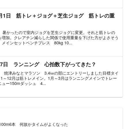
0月1日 筋トレ＋ジョグ＋芝生ジョグ 筋トレの重
日。暑かったので室内ジョグを芝生ジョグに変更。それと筋トレの
を増加。クレアチン減らした関係で使用重量を下げた方がよさそう
インセットベンチプレス 80kg 10...
月7日 ランニング 心拍数下がってきた？
8回 焼津みなとマラソン 3.4㎞の部にエントリーしました目標タイ
11～12月は筋トレメイン。1月～3月はランニングメインでトレー
ー150mダッシュ 4...
100m6本 何故かタイムがよくなった