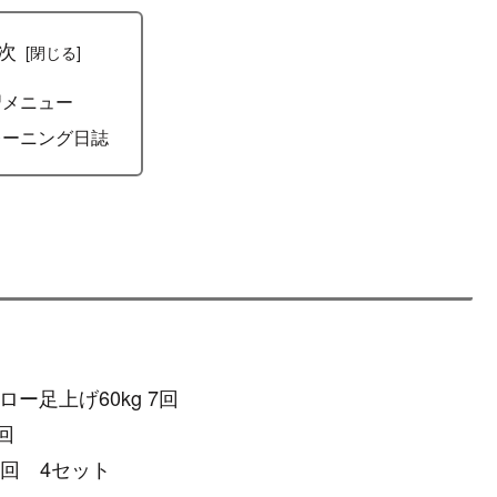
次
習メニュー
レーニング日誌
ナロー足上げ60kg 7回
6回
5回 4セット