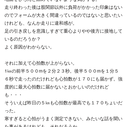
走り終わった後は股関節以外に負荷がかかった印象はない
のでフォームが大きく間違っているのではないと思いたい
けれども、なんか走りに違和感が。
足の引き戻しを意識しすぎて重心よりやや後方に接地して
いるのだろうか？
よく原因がわからない。
それに加えて心拍数が上がらない。
1㎞の前半５００mを２分２３秒。後半５００mを１分５
６秒で走ったのだけれども心拍数が１７０にも届かず。強
度的に最大心拍数に届かないとおかしいのだけれど
も・・・
そういえば昨日の５㎞も心拍数が最高でも１７０ちょいだ
った。
寒すぎると心拍がうまく測定できない、みたいな話を聞い
た事があるけれども、それだろうか。