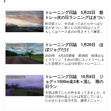
トレーニング日誌 5月22日 筋
トレーニング日記
トレ→次の日ランニングはきつい
昨日筋トレ。今日走ってみたらやっぱり
足がきつい。筋トレの次の日はジョグ、
もしくはペース走のが良さそう？練習メ
ニューランニング100m走 5本 16.5
17.1 17.2 17.2 17.3（秒）インターバル
ウォークバック 2分ぐらいジョ...
トレーニング日誌 1月20日 ほ
トレーニング日記
ぼジョグだけ
2023年 4月2日開催 第38回 焼津みな
とマラソン 3.4㎞の部にエントリーしま
した目標タイムは13分切りトレーニング
は11～12月は筋トレメイン。1月～3月は
ランニングメインでトレーニングしてい
く予定。練習メニュー200mダッシュ
トレーニング日誌 10月8日 ジ
トレーニング日記
3...
ョグ＋1500m走3本＋流し 雨の
日ラン
天気は雨でしたが外を走ってきました。4
日前の1500m走よりかは安定していまし
たがまだまだ走力不足。練習メニュー
1500m 3本 6分39秒 6分42秒 6分33
秒インターバル 500mジョグ 3分20秒