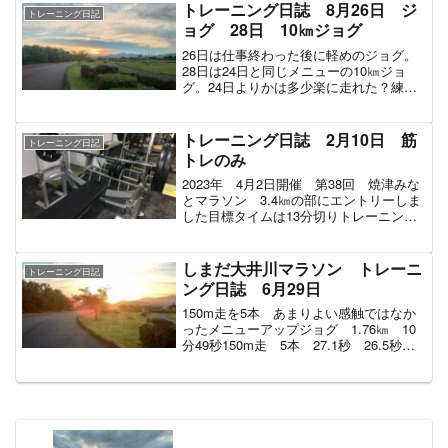
ぐらい500m流し 1分51秒ジョグ...
トレーニング日誌 8月26日 ジ
トレーニング日記
ョグ 28日 10㎞ジョグ
26日は仕事終わった後に軽めのジョグ。
28日は24日と同じメニューの10㎞ジョ
グ。24日よりかは多少楽に走れた？練習
メニュー26日ジョグ 合計4.8㎞合計時
間 26分24秒 走行距離 4.8㎞ 平均心
拍数 142シューズ アスレシューズハ
トレーニング日誌 2月10日 筋
トレーニング日記
イ...
トレのみ
2023年 4月2日開催 第38回 焼津みな
とマラソン 3.4㎞の部にエントリーしま
した目標タイムは13分切りトレーニング
は11～12月は筋トレメイン。1月～3月は
ランニングメインでトレーニングしてい
く予定。練習メニュー筋トレ メインベ
しまだ大井川マラソン トレーニ
トレーニング日記
ンチ...
ング日誌 6月29日
150m走を5本 あまりよい感触ではなか
ったメニューアップジョグ 1.76㎞ 10
分49秒150m走 5本 27.1秒 26.5秒
26.2秒 26.0秒 24.8秒ダウンジョグ
1.79㎞ 9分19秒今日は試しに150mを5本
ほど走ってみ...