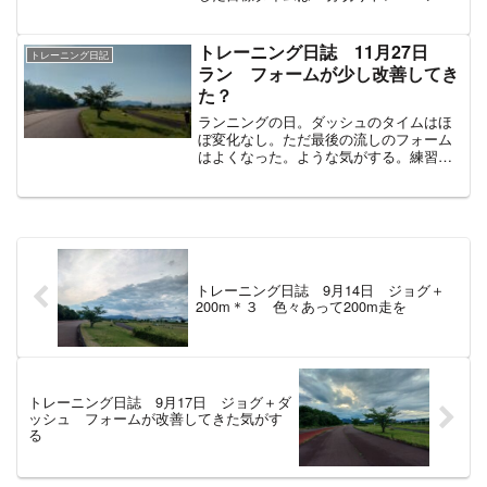
は11～12月は筋トレメイン。1月～3月は
ランニングメインでトレーニングしてい
く予定。練習メニュー150mダッシュ
トレーニング日誌 11月27日
トレーニング日記
4...
ラン フォームが少し改善してき
た？
ランニングの日。ダッシュのタイムはほ
ぼ変化なし。ただ最後の流しのフォーム
はよくなった。ような気がする。練習メ
ニューアップジョグ 1.7㎞ 10分33秒
150m流し2本 25.7秒 25.9秒100mダッ
シュ 14.7 14.8 15.2 1...
トレーニング日誌 9月14日 ジョグ＋
200m＊３ 色々あって200m走を
トレーニング日誌 9月17日 ジョグ＋ダ
ッシュ フォームが改善してきた気がす
る