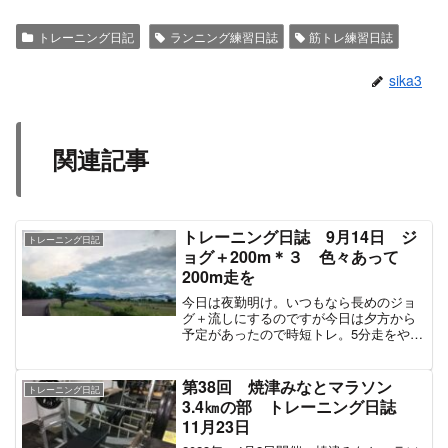
トレーニング日記
ランニング練習日誌
筋トレ練習日誌
sika3
関連記事
トレーニング日誌 9月14日 ジ
トレーニング日記
ョグ＋200m＊３ 色々あって
200m走を
今日は夜勤明け。いつもなら長めのジョ
グ＋流しにするのですが今日は夕方から
予定があったので時短トレ。5分走をやる
予定・・・だったのですが暑すぎたので
200m走3本にしました。練習メニュー
200m走 3本 34.4秒 34.5秒 33.8秒
第38回 焼津みなとマラソン
トレーニング日記
ジョ...
3.4㎞の部 トレーニング日誌
11月23日