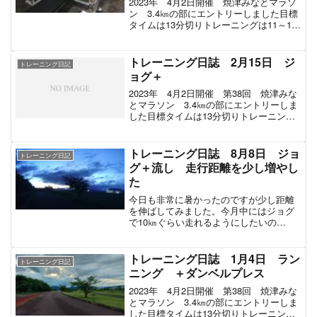
2023年 4月2日開催 焼津みなとマラソ
ン 3.4㎞の部にエントリーしました目標
タイムは13分切りトレーニングは11～12
月は筋トレメイン。1月～3月はランニン
グメインでトレーニングしていく予定。
メイン練習ベンチプレス 85㎏ 8 8
トレーニング日誌 2月15日 ジ
トレーニング日記
8...
ョグ＋
2023年 4月2日開催 第38回 焼津みな
とマラソン 3.4㎞の部にエントリーしま
した目標タイムは13分切りトレーニング
は11～12月は筋トレメイン。1月～3月は
ランニングメインでトレーニングしてい
く予定。練習メニュー練習メニュー
トレーニング日誌 8月8日 ジョ
トレーニング日記
1.03...
グ＋流し 走行距離を少し増やし
た
今日も非常に暑かったのですが少し距離
を伸ばしてみました。今月中にはジョグ
で10㎞ぐらい走れるようにしたいの
で・・・ただしちょっと早かったような
気も。練習メニュー500m走 1分47秒ジ
ョグ 合計7.6㎞ 45分ぐらい合計時間
トレーニング日誌 1月4日 ラン
トレーニング日記
46分41秒 ...
ニング ＋ダンベルプレス
2023年 4月2日開催 第38回 焼津みな
とマラソン 3.4㎞の部にエントリーしま
した目標タイムは13分切りトレーニング