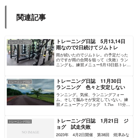
関連記事
トレーニング日誌 5月13,14日
トレーニング日記
雨なので2日続けてジムトレ
雨が続いたのでジムトレ。の予定だった
のですが雨の合間を狙って（失敗）ラン
ニングも。練習メニュー5月13日筋トレ
メインセットベンチプレス 95㎏ 5回
5回 5回 7回スクワット 80㎏ 4
回 4回 4回 4回インターバル 2分筋
トレーニング日誌 11月30日
トレーニング日記
トレ ア...
ランニング 色々と安定しない
ランニング。気候、ランニングフォー
ム、そして脳みそが安定していない。練
習メニューアップジョグ 1.7㎞ 11分2
秒150m流し2本 27.0秒 25.5秒100mダ
ッシュ 15.0 15.3 15.5 15.3 15.6
15.0（秒）イン...
トレーニング日誌 1月21日 ジ
トレーニング日記
ョグ 試走失敗
2023年 4月2日開催 第38回 焼津みな