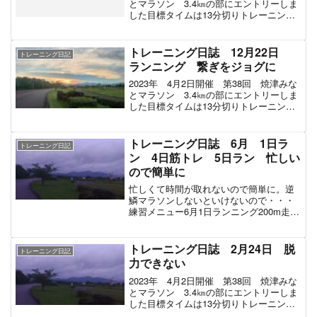
とマラソン 3.4㎞の部にエントリーしま
した目標タイムは13分切りトレーニング
は11～12月は筋トレメイン。1月～3月は
ランニングメインでトレーニングしてい
く予定。練習メニュー1.02km 4分4...
トレーニング日誌 12月22日
トレーニング日記
ランニング 繋ぎをジョグに
2023年 4月2日開催 第38回 焼津みな
とマラソン 3.4㎞の部にエントリーしま
した目標タイムは13分切りトレーニング
は11～12月は筋トレメイン。1月～3月は
ランニングメインでトレーニングしてい
く予定。練習メニュー150m走 6本 2...
トレーニング日誌 6月 1日ラ
トレーニング日記
ン 4日筋トレ 5日ラン 忙しい
ので簡単に
忙しくて時間が取れないので簡単に。逆
鱗マラソンしないといけないので・・・
練習メニュー6月1日ランニング200m走
5本 38.4 37.5 37.6 37.6 37.4（秒）6月4
日筋トレベンチプレス 97㎏ 5回 5
回 5回 6回スクワッ...
トレーニング日誌 2月24日 脱
トレーニング日記
力できない
2023年 4月2日開催 第38回 焼津みな
とマラソン 3.4㎞の部にエントリーしま
した目標タイムは13分切りトレーニング
は11～12月は筋トレメイン。1月～3月は