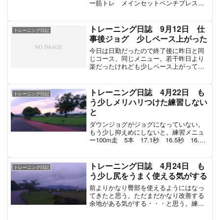
ー筋トレ メインセットベンチプレス
95㎏ 5回 5回 5回 6回スクワッ
ト 80㎏ 4回 4回 4回 4回 4回
（スミスマシン）ベンチプレス 60㎏
トレーニング日誌 9月12日 仕
トレーニング日記
15回 15回...
事後ジョグ 少しペース上がった
今日は日勤だったので終了後に昨日と同
じコース、同じメニュー。若干昨日より
楽だったけれども少しペース上がってい
た。筋トレ後の影響がなくなったせいな
のか、雨じゃなかったからなのか。練習
メニュー1.03km走 4分27秒ジョグ 合
トレーニング日誌 4月22日 も
トレーニング日記
計5.2㎞ 28...
う少しメリハリつけた練習しない
と
ダウンジョグがジョグになっていない。
もう少し抑えめにしないと。練習メニュ
ー100m走 5本 17.1秒 16.5秒 16.0
秒 15.7秒 15.1秒インターバル ウォ
ークバック 2分ぐらい？ジョグ 合計
3.5㎞ 19分ぐらい合計時間 20...
トレーニング日誌 4月24日 も
トレーニング日記
う少し尻をうまく使える気がする
前よりかなり臀部を使えるようにはなっ
てきたと思う。ただまだかなり改善する
余地がある気がする・・・と思う。練習
メニュー200m走 3本 37.8秒 36.4
秒 36.6秒インターバル ウォークバッ