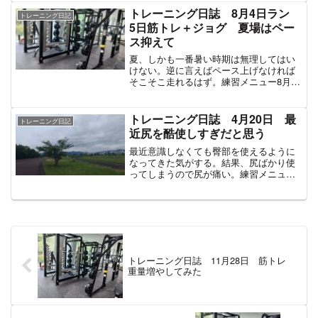
ク 3分ぐらい？ジョグ 合計3.5㎞ 20
トレーニング日誌 8月4日ラン
トレーニング日記
分ぐ...
5日筋トレ＋ジョグ 夏場はペー
ス抑えて
夏、しかも一番暑い時期は無理してはい
けない。逆に言えばペース上げなければ
そこそこ走れるはず。練習メニュー8月4
日 ランニング500m流し 1分45秒ジョ
グ 合計5.6㎞ 34分ぐらい合計時間 35
分10秒 走行距離 5.6㎞ 平均心拍数
トレーニング日誌 4月20日 最
トレーニング日記
1...
近尻を酷使しすぎだと思う
最近意識しなくても臀部を使えるように
なってきた気がする。結果、尻ばかり使
ってしまうので尻が痛い。練習メニュー
200m走 3本 37.8秒 36.6秒 36.4秒
インターバル ウォークバック 2分30秒
ぐらい？ジョグ 合計3.6㎞ 20分ぐら...
トレーニング日誌 11月28日 筋トレ
重量増やしてみた