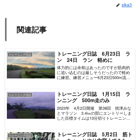
sika3
関連記事
トレーニング日誌 6月23日 ラ
トレーニング日記
ン 24日 ラン 軽めに
体力的には余裕はあったのですが筋肉的
に追い込むのは厳しそうだったので軽め
に練習。練習メニュー6月23日500m流
し 1分46秒ジョグ 合計3.5㎞ 21分ぐ
らい合計時間 22分24秒 走行距離 4.0
㎞ 平均心拍数 144シューズ アスレ
トレーニング日誌 1月15日 ラ
トレーニング日記
シ...
ンニング 500m走のみ
2023年 4月2日開催 第38回 焼津みな
とマラソン 3.4㎞の部にエントリーしま
した目標タイムは13分切りトレーニング
は11～12月は筋トレメイン。1月～3月は
ランニングメインでトレーニングしてい
く予定。練習メニュー500m流し 1分3...
トレーニング日誌 5月2日 筋ト
トレーニング日記