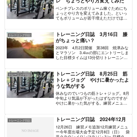
レ ちょっとやり方変えてみた
ベンチプレスのボリューム稼ぐためにち
ょっとやり方を変えてみました。といっ
てもボリュームが若干増えただけでほと
んど変化なし。練習メニュー筋トレ メ
インセットベンチプレス 95㎏ 5回 5
回 5回 6回スクワット（スミス） 80
トレーニング日誌 3月16日 膝
トレーニング日記
㎏ 4回 4回 ...
がちょっと痛い？
2023年 4月2日開催 第38回 焼津みな
とマラソン 3.4㎞の部にエントリーしま
した目標タイムは13分切りトレーニング
は11～12月は筋トレメイン。1月～3月は
ランニングメインでトレーニングしてい
く予定。練習メニュー筋トレメインセッ
トレーニング日誌 8月25日 筋
トレーニング日記
ト ...
トレ＋ジョグ やけに暑かったよ
うな気がする
休みなのでいつもの筋トレ＋ジョグ。8月
中旬より気温が下がったはずなのですが
やけに暑かった気がする。練習メニュー
筋トレ メインセットベンチプレス 90
㎏ 8 8 8 8（回）スクワット 95kg 1 1
1 1（回）ベンチプレス 60kg ...
トレーニング日誌 2024年12月
トレーニング日記
12月26日 練習メモ追加12月練習メニュ
ー今年度出場大会予定12月8日（日） 袋
井クラウンメロンマラソン３㎞ 目標タイ