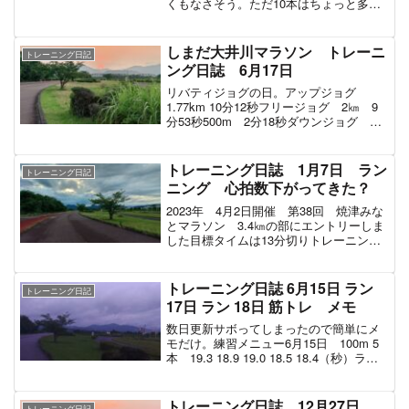
くもなさそう。ただ10本はちょっと多い
ような気がしないでもない。練習メニュ
ーアップジョグ 1.8㎞ 10分29秒
100m 10本 16.6 16.3 16.7...
しまだ大井川マラソン トレーニ
トレーニング日記
ング日誌 6月17日
リバティジョグの日。アップジョグ
1.77km 10分12秒フリージョグ 2㎞ 9
分53秒500m 2分18秒ダウンジョグ
1.77㎞ 9分21秒こちらも詳細不明。アッ
プが10分超えている場合は調子がよくな
い時なので抑えめに走ったと思われま...
トレーニング日誌 1月7日 ラン
トレーニング日記
ニング 心拍数下がってきた？
2023年 4月2日開催 第38回 焼津みな
とマラソン 3.4㎞の部にエントリーしま
した目標タイムは13分切りトレーニング
は11～12月は筋トレメイン。1月～3月は
ランニングメインでトレーニングしてい
く予定。練習メニュー150mダッシュ
トレーニング日誌 6月15日 ラン
トレーニング日記
4...
17日 ラン 18日 筋トレ メモ
数日更新サボってしまったので簡単にメ
モだけ。練習メニュー6月15日 100m 5
本 19.3 18.9 19.0 18.5 18.4（秒）ラン
合計 4.0㎞6月17日 100m 5本 17.0
17.3 17.0 15.8 15.1 （秒）...
トレーニング日誌 12月27日
トレーニング日記