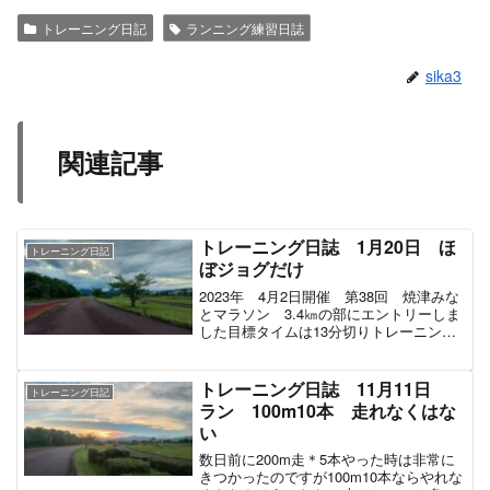
トレーニング日記
ランニング練習日誌
sika3
関連記事
トレーニング日誌 1月20日 ほ
トレーニング日記
ぼジョグだけ
2023年 4月2日開催 第38回 焼津みな
とマラソン 3.4㎞の部にエントリーしま
した目標タイムは13分切りトレーニング
は11～12月は筋トレメイン。1月～3月は
ランニングメインでトレーニングしてい
く予定。練習メニュー200mダッシュ
トレーニング日誌 11月11日
トレーニング日記
3...
ラン 100m10本 走れなくはな
い
数日前に200m走＊5本やった時は非常に
きつかったのですが100m10本ならやれな